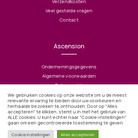
Verzendkosten
Veel gestelde vragen
Contact
Ascension
Ondernemingsgegevens
Algemene voorwaarden
Retourrecht
Privacy Policy
We gebruiken cookies op onze website om u de meest
relevante ervaring te bieden door uw voorkeuren en
herhaalde bezoeken te onthouden. Door op "Alles
accepteren" te klikken, stemt u in met het gebruik van
ALLE cookies. U kunt echter naar "Cookie-instellingen"
gaan om een ​​gecontroleerde toestemming te geven.
© 2021 Ascension. Alle rechten voorbehouden
Cookie instellingen
Alles accepteren
Webdesign & Webdevelopment door Kaffka