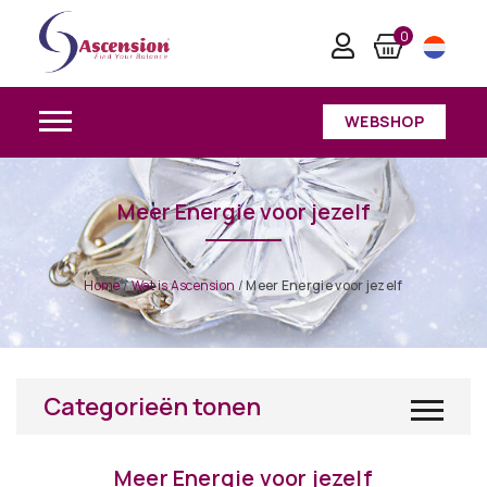
0
WEBSHOP
Meer Energie voor jezelf
Home
/
Wat is Ascension
/
Meer Energie voor jezelf
Categorieën tonen
Meer Energie voor jezelf