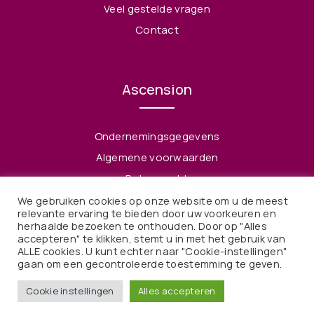
Veel gestelde vragen
Contact
Ascension
Ondernemingsgegevens
Algemene voorwaarden
Retourrecht
Privacy Policy
We gebruiken cookies op onze website om u de meest
relevante ervaring te bieden door uw voorkeuren en
herhaalde bezoeken te onthouden. Door op "Alles
accepteren" te klikken, stemt u in met het gebruik van
ALLE cookies. U kunt echter naar "Cookie-instellingen"
gaan om een ​​gecontroleerde toestemming te geven.
© 2021 Ascension. Alle rechten voorbehouden
Cookie instellingen
Alles accepteren
Webdesign & Webdevelopment door Kaffka