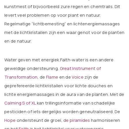
kunstmest of bijvoorbeeld zure regen en chemtrails. Dit
levert veel problemen op voor plant en natuur.
Regelmatige “lichtbemesting” en lichtenergiemassages
met de lichtkristallen zijn een waar genot voor de planten
en de natuur.
Water geven met energiek Faith-water is een andere
geweldige ondersteuning.
Great Instrument of
Transformation
, de
Flame
en de
Voice
zijn de
geprefereerde lichtkristallen voor lichte douches en
lichte energiemassages in de aura van de planten. Met de
Calming S of XL
kan trillingsinformatie van schadelijke
pesticiden of iets dergelijks worden geneutraliseerd. De
Hope
ondersteunt de groei,
de piramides
harmoniseren
en het
Faith
is het lichtkristal voor waterenergie.