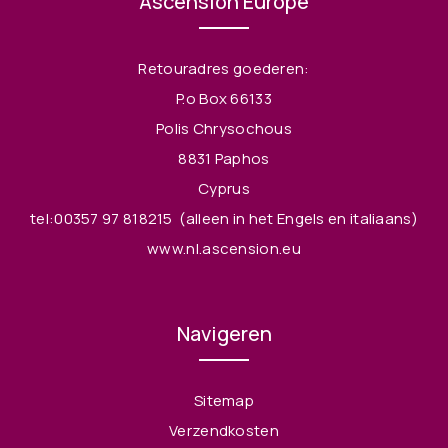
Ascension Europe
Retouradres goederen:
P.o Box 66133
Polis Chrysochous
8831 Paphos
Cyprus
tel:00357 97 818215
(alleen in het Engels en italiaans)
www.nl.ascension.eu
Navigeren
Sitemap
Verzendkosten