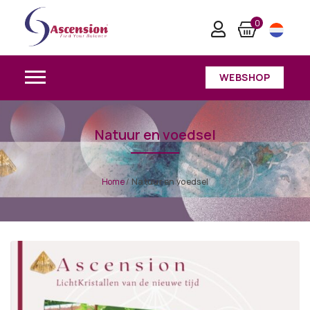
0
WEBSHOP
Natuur en voedsel
Home
/
Natuur en voedsel